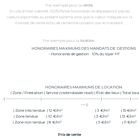
Par exemple pour la
vente
:
En cas d'inter-cabinet, 50/50%nos honoraires ne dépasseront pas les
valeurs exprimées au présent barème ainsi que la valeur indiquée sur la
mandat de vente et/ou de recherche consenti par le mandant.
Par exemple pour la
location
:
HONORAIRES MAXIMUMS DES MANDATS DE GESTIONS
- Honoraires de gestion : 10% du loyer HT
HONORAIRES MAXIMUMS DE LOCATION
| Zone / Prestation | Service (visite+dossier+bail) | État des lieux | Total loc
| ---------------------- | ------------------------------------- | ----------------- | ---
--- |
| Zone très tendue | 12 €/m² | 3 €/m² | 15 
| Zone tendue | 10 €/m² | 3 €/m² | 13 €
| Zone non tendue | 8 €/m² | 3 €/m² | 11 
Prix de vente