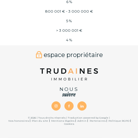
6 %
800 001 € - 3 000 000 €
5 %
>
3 000 001 €
4 %
espace propriétaire
NOUS
suivre
© 2026 | Tous droits réservés | Traduction powered by Google |
Nos honoraires
Plan du site
Mentions légales
Admin
Partenaires
Politique RGPD
Cookies