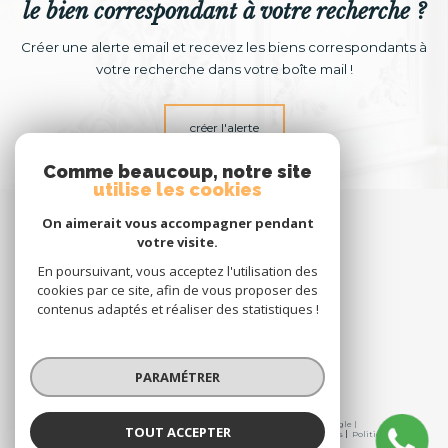
le bien correspondant à votre recherche ?
Créer une alerte email et recevez les biens correspondants à
votre recherche dans votre boîte mail !
créer l'alerte
Comme beaucoup, notre site
utilise les cookies
espace propriétaire
On aimerait vous accompagner pendant
votre visite.
En poursuivant, vous acceptez l'utilisation des
cookies par ce site, afin de vous proposer des
contenus adaptés et réaliser des statistiques !
NOUS
suivre
PARAMÉTRER
© 2026 | Tous droits réservés | Traduction powered by Google |
TOUT ACCEPTER
Nos honoraires
Plan du site
Mentions légales
Admin
Partenaires
Politique RGPD
Cookies