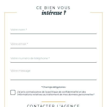
CE BIEN VOUS
intéresse ?
Nom
Fieldset
*
par
défaut
email
*
Téléphone
*
Message
Fieldset
*
par
défaut
Validation
* Champs obligatoires
j'ai pris connaissance de la politique de confidentialité et des
informations relatives au traitement de mes données personnelles*
CONTACTER L'AGENCE