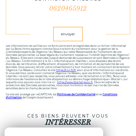
0620465912
Validation
envoyer
Les informations recueillies sur ce formulaire sont enregistrées dans un fichier informatisé
par La Boite Immo agissant comme Sous-traitant du traitement pour la gestion de la
clientèle/prospects de l'Agence / du Réseau qui reste Responsable du Traitement de vos
Données personnelles. La base légale du traitement repose sur l'intérêt légitime de l'Agence /
du Réseau. Elles sont conservées jusqu'à demande de suppression et sont destinées à l'Agence
/ au Réseau. Conformément à la loi « informatique et libertés », vous disposez des droits
d’accès, de rectification, d’effacement, d’opposition, de limitation et de portabilité de vos
données. Vous pouvez retirer votre consentement à tout moment en contactant directement
l’Agence / Le Réseau. Consultez le site
https://cnil.fr/fr
pour plus d’informations sur vos droits.
Si vous estimez, après avoir contacté l'Agence / le Réseau, que vos droits « Informatique et
Libertés » ne sont pas respectés, vous pouvez adresser une réclamation à la CNIL. Nous vous
informons de l’existence de la liste d'opposition au démarchage téléphonique « Bloctel », sur
laquelle vous pouvez vous inscrire ici :
https://www.bloctel.gouv.fr
. Dans le cadre de la
protection des Données personnelles, nous vous invitons à ne pas inscrire de Données
sensibles dans le champ de saisie libre.
Ce site est protégé par reCAPTCHA, les
Politiques de Confidentialité
et es
Conditions
d'utilisation
de Google s'appliquent.
CES BIENS PEUVENT VOUS
INTÉRESSER