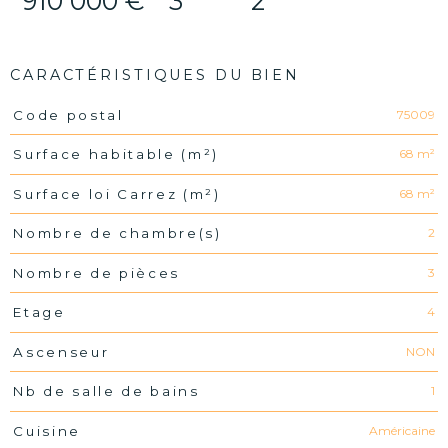
910 000 €
3
2
CARACTÉRISTIQUES DU BIEN
75009
Code postal
Caractéristiques
Valeurs
68 m²
Surface habitable (m²)
68 m²
Surface loi Carrez (m²)
2
Nombre de chambre(s)
3
Nombre de pièces
4
Etage
NON
Ascenseur
1
Nb de salle de bains
Américaine
Cuisine